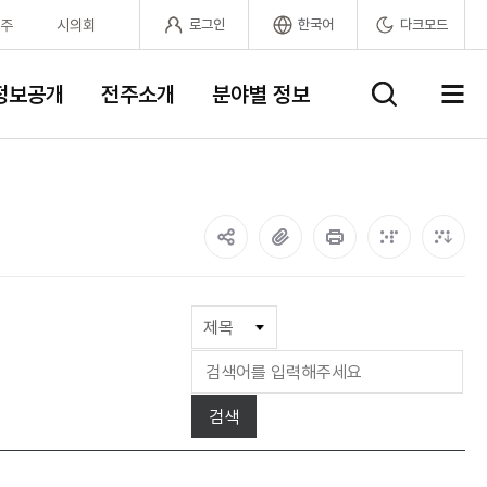
주
시의회
로그인
한국어
다크모드
정보공개
전주소개
분야별 정보
사
이
트
맵
게
시
물
검
검색
색