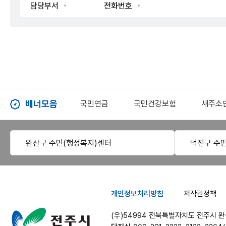
담당부서
전화번호
배너모음
인권상담 1331
국민연금
국민건강보험
새주소
완산구 주민(행정복지)센터
덕진구 주
개인정보처리방침
저작권정책
전주시청
(우)54994 전북특별자치도 전주시 완