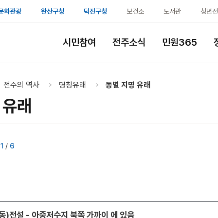
문화관광
완산구청
덕진구청
보건소
도서관
청년전
 비빈다.
시민참여
전주소식
민원365
전주의 역사
명칭유래
동별 지명 유래
 유래
지
1
/
6
동)전설 - 아중저수지 북쪽 가까이 에 있음