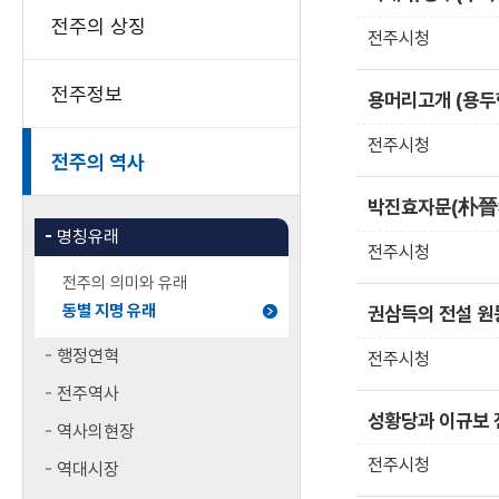
주
전주의 상징
시
전주시청
동
별
전주정보
용머리고개 (용두현
지
명
전주시청
전주의 역사
유
래
박진효자문(朴晉
목
명칭유래
록
전주시청
으
전주의 의미와 유래
로
동별 지명 유래
권삼득의 전설 원
번
호,
행정연혁
전주시청
제
전주역사
목,
성황당과 이규보 
작
역사의현장
성
전주시청
역대시장
자,