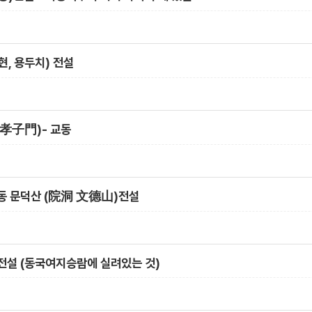
, 용두치) 전설
孝子門)- 교동
동 문덕산 (院洞 文德山)전설
전설 (동국여지승람에 실려있는 것)