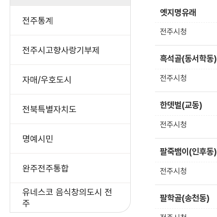
첨
옛지명유래
부
전주통계
파
전주시청
일,
전주시고향사랑기부제
작
흑석골(동서학동)
성
일,
전주시청
자매/우호도시
조
회
한뎃벌(교동)
전북특별자치도
수
등
전주시청
을
명예시민
제
팔죽뱀이(인후동)
공
완주전주통합
전주시청
유네스코 음식창의도시 전
팔학골(송천동)
주