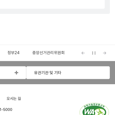
정부24
중앙선거관리위원회
응급의료정보센터
배너모음 슬라이
자동재생
배너
유관기관 및 기타
오시는 길
정
1-5000