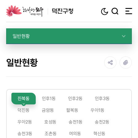
덕진구청
일반현황
일반현황
진북동
인후1동
인후2동
인후3동
덕진동
금암동
팔복동
우아1동
우아2동
호성동
송천1동
송천2동
송천3동
조촌동
여의동
혁신동