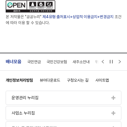
직,
법
정
본 저작물은 "공공누리"
제4유형:출처표시+상업적 이용금지+변경금지
조건
동
에 따라 이용 할 수 있습니다.
명,
전
화
번
호
항
목
배너모음
배너모음 
자동재
인권상담 1331
국민연금
국민건강보험
새주소안내
위택스
안전드림
별
자
세
개인정보처리방침
뷰어다운로드
구청오시는 길
사이트맵
히
안
내
운영관리 누리집
하
는
사업소 누리집
표
입
니