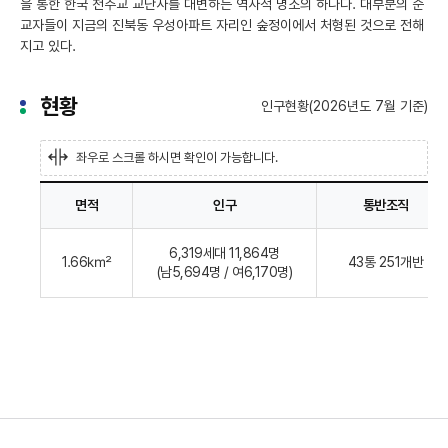
을 통한 한국 천주교 교난사를 대변하는 역사적 명소의 하나다. 대부분의 순
교자들이 지금의 진북동 우성아파트 자리인 숲정이에서 처형된 것으로 전해
지고 있다.
현황
인구현황(2026년도 7월 기준)
좌우로 스크롤 하시면 확인이 가능합니다.
면적
인구
통반조직
현
6,319세대 11,864명
황
1.66㎢
43통 251개반
(남5,694명 / 여6,170명)
을
면
적,
인
구,
통
반
조