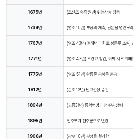
1675년
(조선조 숙종 원년) 위봉산성 창축
1734년
(영조 10년) 부성의 개축, 남문을 명견루라 부
1767년
(영조 43년) 정해년 대화로 성문루 소실, 남
1771년
(영조 47년) 조경묘 창건, 이씨 시조 위패를 
1775년
(영조 51년) 완동문 공북문 준공
1812년
(순조 12년) 남고산성 중건
1894년
(고종31년) 동학혁명군 전주부 점령
1895년
전주부가 전주군으로 변경
1906년
(광무 10년) 부성을 철거함