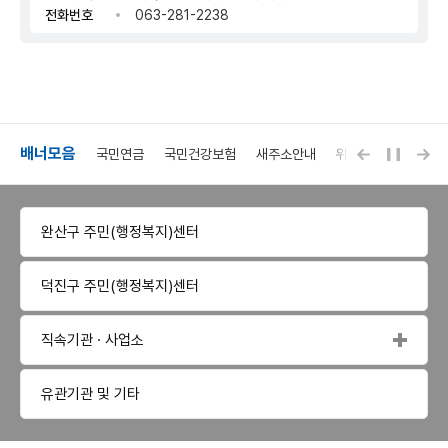
전화번호
063-281-2238
배너모음
배너모음 
자동재
인권상담 1331
국민연금
국민건강보험
새주소안내
위택스
안전드림
완산구 주민(행정복지)센터
덕진구 주민(행정복지)센터
직속기관 · 사업소
유관기관 및 기타