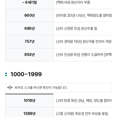
~ 6세기말
(백제시대) 완산이라 부름
660년
(의자왕 20년) 나당군, 백제왕도를 함락함
685년
(신라 신문왕 5년) 완산주를 둠
757년
(신라 경덕왕 16년) 완산주를 전주라 개칭함
892년
(신라 진성왕 6년) 견훤이 도읍하여 [후백제]
1000~1999
좌우로 스크롤 하시면 확인이 가능합니다.
연
1018년
(고려 현종 9년) 강남, 해양, 양도를 합하
혁
1388년
(고종 신우왕) 최유경 전주 부성을 쌓음.